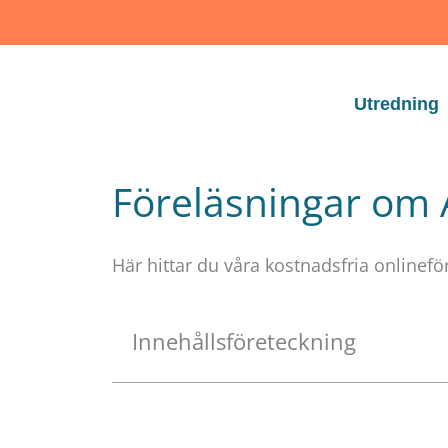
Skip
to
content
Utredning
Föreläsningar om
Här hittar du våra kostnadsfria onlinef
Innehållsföreteckning