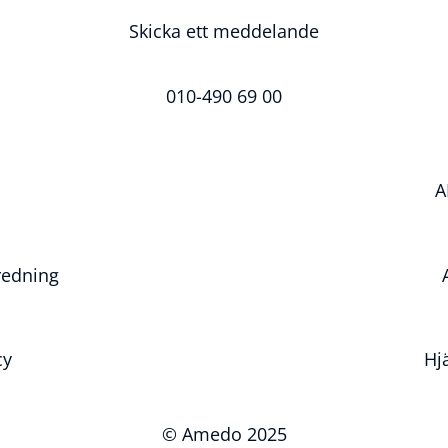
Skicka ett meddelande
010-490 69 00
A
redning
cy
Hjä
© Amedo 2025