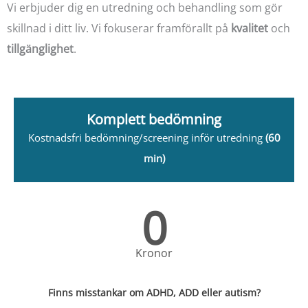
Vi erbjuder dig en utredning och behandling som gör
skillnad i ditt liv. Vi fokuserar framförallt på
kvalitet
och
tillgänglighet
.
Komplett bedömning
Kostnadsfri bedömning/screening inför utredning
(60
min)
0
Kronor
Finns misstankar om ADHD, ADD eller autism?