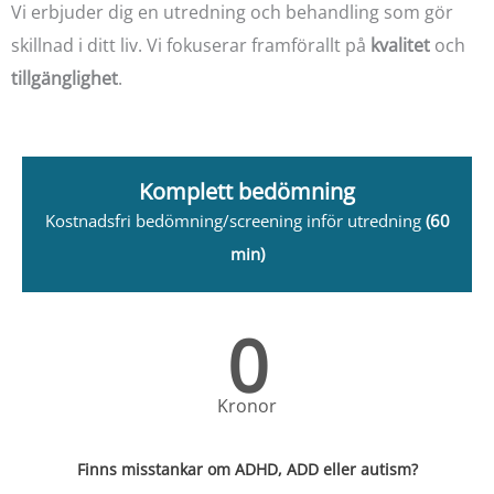
Vi erbjuder dig en utredning och behandling som gör
skillnad i ditt liv. Vi fokuserar framförallt på
kvalitet
och
tillgänglighet
.
Komplett bedömning
Kostnadsfri bedömning/screening inför utredning
(60
min)
0
Kronor
Finns misstankar om ADHD, ADD eller autism?